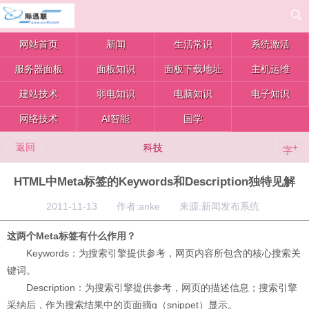
网站首页
新闻
生活常识
系统激活
服务器面板
面板知识
面板下载地址
主机运维
建站技术
弱电知识
电脑知识
电子知识
网络技术
AI智能
国学
返回
+
科技
字
HTML中Meta标签的Keywords和Description独特见解
2011-11-13 作者:anke 来源:新闻发布系统
这两个Meta标签有什么作用？
Keywords：为搜索引擎提供参考，网页内容所包含的核心搜索关
键词。
Description：为搜索引擎提供参考，网页的描述信息；搜索引擎
采纳后，作为搜索结果中的页面摘g（snippet）显示。