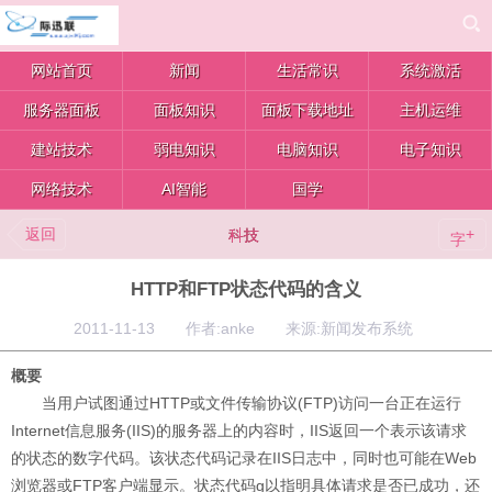
网站首页
新闻
生活常识
系统激活
服务器面板
面板知识
面板下载地址
主机运维
建站技术
弱电知识
电脑知识
电子知识
网络技术
AI智能
国学
返回
+
科技
字
HTTP和FTP状态代码的含义
2011-11-13 作者:anke 来源:新闻发布系统
概要
当用户试图通过HTTP或文件传输协议(FTP)访问一台正在运行
Internet信息服务(IIS)的服务器上的内容时，IIS返回一个表示该请求
的状态的数字代码。该状态代码记录在IIS日志中，同时也可能在Web
浏览器或FTP客户端显示。状态代码g以指明具体请求是否已成功，还