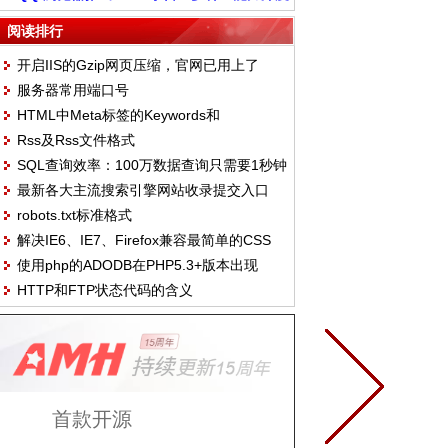
融入浏览场景
阅读排行
开启IIS的Gzip网页压缩，官网已用上了
服务器常用端口号
HTML中Meta标签的Keywords和
Rss及Rss文件格式
Description独特见解
SQL查询效率：100万数据查询只需要1秒钟
最新各大主流搜索引擎网站收录提交入口
robots.txt标准格式
（2011.10.14）
解决IE6、IE7、Firefox兼容最简单的CSS
使用php的ADODB在PHP5.3+版本出现
Hack
HTTP和FTP状态代码的含义
Class 'VARIANT' not found错误的解决方案
首款开源