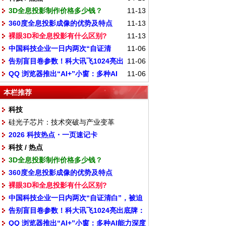
3D全息投影制作价格多少钱？
11-13
360度全息投影成像的优势及特点
11-13
裸眼3D和全息投影有什么区别?
11-13
中国科技企业一日内两次“自证清
11-06
告别盲目卷参数！科大讯飞1024亮出
11-06
白”，被迫剪开了机器人的腿
QQ 浏览器推出“AI+”小窗：多种AI
11-06
底牌：all in“更懂你”
能力深度融入浏览场景
本栏推荐
科技
硅光子芯片：技术突破与产业变革
2026 科技热点・一页速记卡
科技 / 热点
3D全息投影制作价格多少钱？
360度全息投影成像的优势及特点
裸眼3D和全息投影有什么区别?
中国科技企业一日内两次“自证清白”，被迫
告别盲目卷参数！科大讯飞1024亮出底牌：
剪开了机器人的腿
QQ 浏览器推出“AI+”小窗：多种AI能力深度
all in“更懂你”