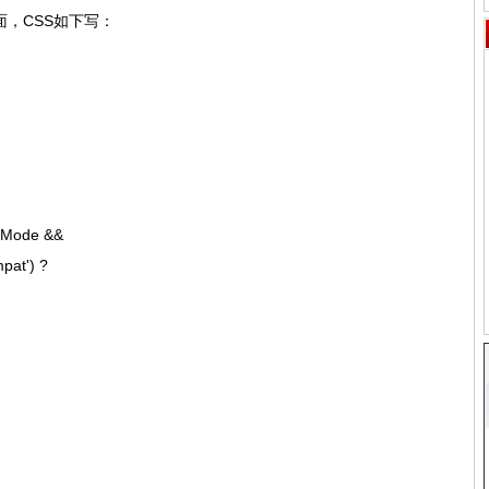
页面，CSS如下写：
tMode &&
t') ?