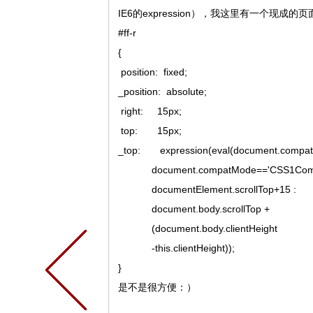
IE6的expression），我这里有一个现成的
#ff-r
{
position: fixed;
_position: absolute;
right: 15px;
top: 15px;
_top: expression(eval(document.compa
document.compatMode=='CSS1Compa
documentElement.scrollTop+15 :
document.body.scrollTop +
(document.body.clientHeight
-this.clientHeight));
}
是不是很方便：）