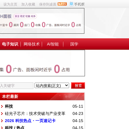
设为主页
加入收藏
保存到桌面
电子知识
网络技术
AI智能
国学
本栏最新
科技
05-11
硅光子芯片：技术突破与产业变革
04-23
2026 科技热点・一页速记卡
04-15
科技 / 热点
04-15