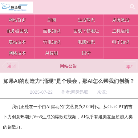
网站首页
新闻
生活常识
系统激活
服务器面板
面板知识
面板下载地址
主机运维
建站技术
弱电知识
电脑知识
电子知识
网络技术
AI智能
国学
返回
+
网站公告
字
如果AI的创造力“涌现”是个误会，那AI怎么帮我们创新？
2025-07-22 作者:网际迅联 来源:
我们正处在一个由AI驱动的“文艺复兴2.0”时代。从ChatGPT的吉
卜力创意热潮到Veo3生成的爆款短视频，AI似乎有媲美甚至超越人类
的创造力。