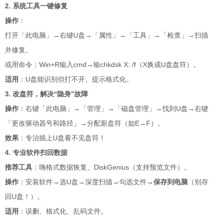
2. 系统工具一键修复
操作
：
打开「此电脑」→右键U盘→「属性」→「工具」→「检查」→扫描
并修复。
或用命令：Win+R输入cmd→输chkdsk X: /f（X换成U盘盘符）
。
适用
：U盘能识别但打不开、提示格式化。
3. 改盘符，解决“隐身”故障
操作
：右键「此电脑」→「管理」→「磁盘管理」→找到U盘→右键
「更改驱动器号和路径」→分配新盘符（如E→F）
。
效果
：专治插上U盘看不见盘符！
4. 专业软件扫回数据
推荐工具
：嗨格式数据恢复、DiskGenius（支持预览文件）。
操作
：安装软件→选U盘→深度扫描→勾选文件→
保存到电脑
（别存
回U盘！）
。
适用
：误删、格式化、乱码文件。