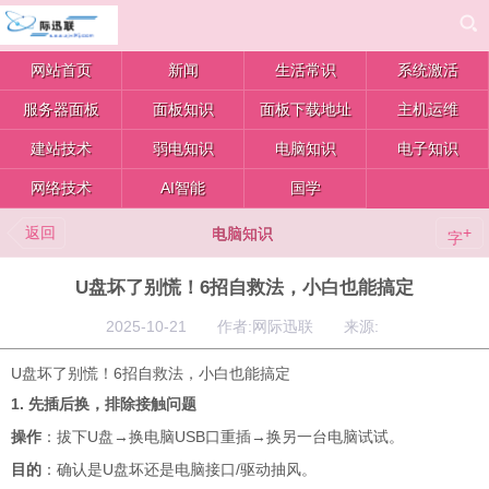
网站首页
新闻
生活常识
系统激活
服务器面板
面板知识
面板下载地址
主机运维
建站技术
弱电知识
电脑知识
电子知识
网络技术
AI智能
国学
返回
+
电脑知识
字
​U盘坏了别慌！6招自救法，小白也能搞定
2025-10-21 作者:网际迅联 来源:
U盘坏了别慌！6招自救法，小白也能搞定
1. 先插后换，排除接触问题
操作
：拔下U盘→换电脑USB口重插→换另一台电脑试试。
目的
：确认是U盘坏还是电脑接口/驱动抽风
。