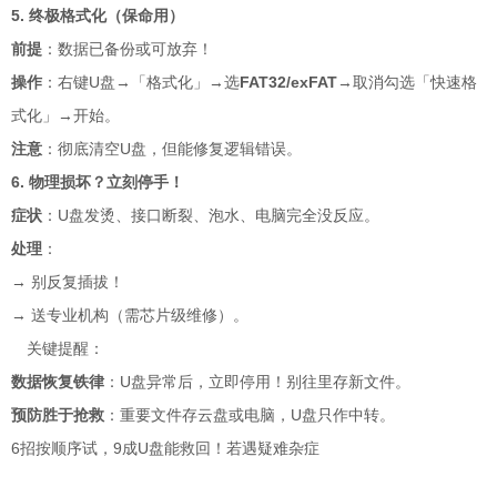
5. 终极格式化（保命用）
前提
：数据已备份或可放弃！
操作
：右键U盘→「格式化」→选
FAT32/exFAT
→取消勾选「快速格
式化」→开始
。
注意
：彻底清空U盘，但能修复逻辑错误。
6. 物理损坏？立刻停手！
症状
：U盘发烫、接口断裂、泡水、电脑完全没反应。
处理
：
→ 别反复插拔！
→ 送专业机构（需芯片级维修）
。
关键提醒：
数据恢复铁律
：U盘异常后，立即停用！别往里存新文件
。
预防胜于抢救
：重要文件存云盘或电脑，U盘只作中转
。
6招按顺序试，9成U盘能救回！若遇疑难杂症