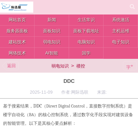
网站首页
新闻
生活常识
系统激活
服务器面板
面板知识
面板下载地址
主机运维
建站技术
弱电知识
电脑知识
电子知识
网络技术
AI智能
国学
返回
>
+
弱电知识
楼控
字
DDC
2025-11-09 作者:网际迅联 来源:
DDC
Direct Digital Control
基于搜索结果，
（
，直接数字控制系统）是
BA
楼宇自动化（
）的核心控制系统，通过数字化手段实现对建筑设备
的智能管理。以下是其核心要点解析：