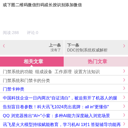
或下图二维码微信扫码或长按识别添加微信
阅读:
288
评论:
0
上一条
下一条
DDC控制系统权威解析
没有了
相关文章
热门文章
门禁系统的功能_组成设备_工作原理_设置方法知识
门禁系统和门禁卡的分类
门禁卡种类
中国科技企业一日内两次“自证清白”，被迫剪开了机器人的腿
告别盲目卷参数！科大讯飞1024亮出底牌：all in“更懂你”
QQ 浏览器推出“AI+”小窗：多种AI能力深度融入浏览场景
讯飞星火大模型持续赋能教育，学习机AI 1对1 答疑辅导功能再