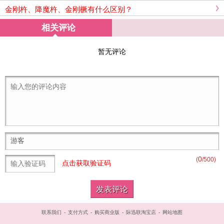
升级！AI大咖让学习更有趣味
金刚杵、降魔杵、金刚橛有什么区别？
相关评论
暂无评论
0
(
/500)
点击获取验证码
联系我们
-
支付方式
-
购买商业版
-
际迅联淘宝店
-
网站地图