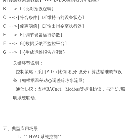
A[
] --> B(DDC
)
传感器采集数据
控制器分析数据
B --> C{
}
比对预设逻辑
C -->|
| D[
]
符合条件
维持当前设备状态
C -->|
| E[
]
偏离阈值
输出指令至执行器
E --> F[
]
调节设备运行参数
F --> G[
]
数据反馈至监控平台
G --> H{
/
}
生成运维报告
报警
关键环节说明
：
-
PID
-
-
控制策略
：采用
（比例
积分
微分）算法精准调节设
备（如根据温差动态调整冷冻水流量）；
-
BACnet
Modbus
/
通信协议
：支持
、
等标准协议，与消防
照
明系统联动。
五、典型应用场景
1.
** HVAC
**
系统控制