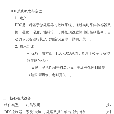
一、
DDC
系统概念与定位
1.
定义
DDC
是一种基于微处理器的控制系统，通过
实时采集传感器数
据
（温度、湿度、能耗等），并
按预设逻辑输出控制指令
，自
动调节设备运行状态（如空调启停、照明开关）。
2.
技术对比
–
PLC/DCS
优势
：成本低于
系统，专注于楼宇设备控
制策略的优化。
–
PLC
局限
：灵活性弱于
，适用于标准化控制场景
（如恒温调节、定时开关）。
二、核心组成设备
组件类型
功能说明
技术
DDC
“
”
控制器
系统
大脑
，处理数据并输出控制指令
支持