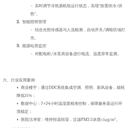
–
“
/
实时调节冷热源机组运行状态，实现
按需供冷
供
”
热
。
2.
智能照明管理
–
/
结合光照传感器与人流检测，自动开关
调暗区域灯
光。
3.
能源站房监控
–
/
对配电柜
水泵房设备进行电流、温度异常监测。
六、行业应用案例
•
DDC
商业楼宇
：通过
系统集成空调、照明、新风设备，能耗
25%
降低
；
•
7×24
数据中心
：
小时温湿度精准控制，保障服务器运行环
境稳定；
•
PM2.5
≤5μg/m³
医院洁净室
：维持恒温恒湿，过滤
浓度
。