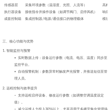
传感器层
采集环境参数（温湿度、光照、人流等）
高精
执行器设备
接收指令并操作设备（如调节阀门、启停风机）
响应
/
/
成套控制箱
集成控制器
电源
通信接口的物理载体
模块
三、核心功能与优势
1.
智能监控与预警
•
实时数据上传
：设备运行参数（电流、电压、温度）同步至
监控平台。
•
自动报警机制
：参数异常时触发声光报警，并推送短信至管
理人员。
2.
远程控制与效率提升
•
支持
远程启停设备、修改运行参数
（如调整空调温度设定
值）。
•
30%
减少运维人力投入
以上，尤其适用于多楼宇集中管理场