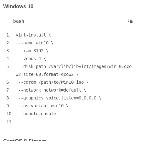
Windows 10
bash
1
virt-install \
2
 --name win10 \
3
 --ram 8192 \
4
 --vcpus 4 \
5
 --disk path=/var/lib/libvirt/images/win10.qco
w2,size=60,format=qcow2 \
6
 --cdrom /path/to/Win10.iso \
7
 --network network=default \
8
 --graphics spice,listen=0.0.0.0 \
9
 --os-variant win10 \
10
 --noautoconsole
11