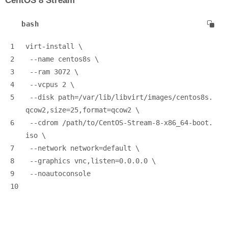
CentOS 8 Stream
bash
1
virt-install \
2
 --name centos8s \
3
 --ram 3072 \
4
 --vcpus 2 \
5
 --disk path=/var/lib/libvirt/images/centos8s.
qcow2,size=25,format=qcow2 \
6
 --cdrom /path/to/CentOS-Stream-8-x86_64-boot.
iso \
7
 --network network=default \
8
 --graphics vnc,listen=0.0.0.0 \
9
 --noautoconsole
10