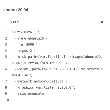
Ubuntu 20.04
bash
1
virt-install \
2
 --name ubuntu20 \
3
 --ram 4096 \
4
 --vcpus 2 \
5
 --disk path=/var/lib/libvirt/images/ubuntu20.
qcow2,size=30,format=qcow2 \
6
 --cdrom /path/to/ubuntu-20.04.4-live-server-a
md64.iso \
7
 --network network=default \
8
 --graphics vnc,listen=0.0.0.0 \
9
 --noautoconsole
10