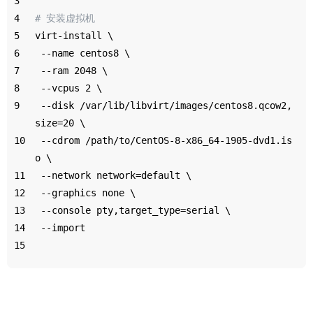
3
4
# 安装虚拟机
5
virt-install \
6
 --name centos8 \
7
 --ram 2048 \
8
 --vcpus 2 \
9
 --disk /var/lib/libvirt/images/centos8.qcow2,
size=20 \
10
 --cdrom /path/to/CentOS-8-x86_64-1905-dvd1.is
o \
11
 --network network=default \
12
 --graphics none \
13
 --console pty,target_type=serial \
14
 --import
15