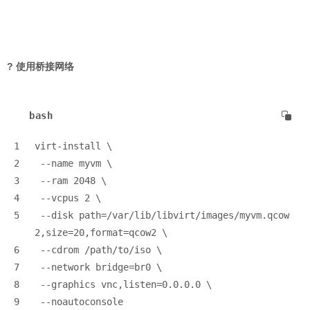
? 使用桥接网络
bash
1
virt-install \
2
 --name myvm \
3
 --ram 2048 \
4
 --vcpus 2 \
5
 --disk path=/var/lib/libvirt/images/myvm.qcow
2,size=20,format=qcow2 \
6
 --cdrom /path/to/iso \
7
 --network bridge=br0 \
8
 --graphics vnc,listen=0.0.0.0 \
9
 --noautoconsole