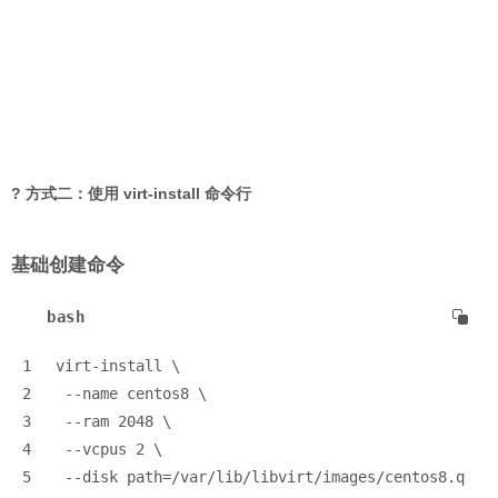
? 方式二：使用 virt-install 命令行
基础创建命令
bash
1
virt-install \
2
 --name centos8 \
3
 --ram 2048 \
4
 --vcpus 2 \
5
 --disk path=/var/lib/libvirt/images/centos8.q