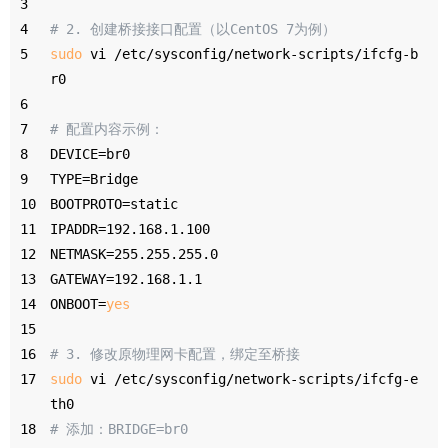
3
4
# 2. 创建桥接接口配置（以CentOS 7为例）
5
sudo
 vi /etc/sysconfig/network-scripts/ifcfg-b
r0
6
7
# 配置内容示例：
8
DEVICE=br0
9
TYPE=Bridge
10
BOOTPROTO=static
11
IPADDR=192.168.1.100
12
NETMASK=255.255.255.0
13
GATEWAY=192.168.1.1
14
ONBOOT=
yes
15
16
# 3. 修改原物理网卡配置，绑定至桥接
17
sudo
 vi /etc/sysconfig/network-scripts/ifcfg-e
th0
18
# 添加：BRIDGE=br0