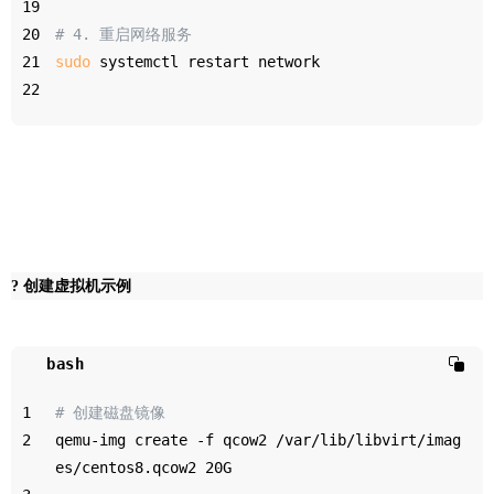
19
20
# 4. 重启网络服务
21
sudo
 systemctl restart network
22
? 创建虚拟机示例
bash
1
# 创建磁盘镜像
2
qemu-img create -f qcow2 /var/lib/libvirt/imag
es/centos8.qcow2 20G