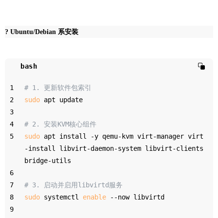
? Ubuntu/Debian 系安装
bash
1
# 1. 更新软件包索引
2
sudo
 apt update
3
4
# 2. 安装KVM核心组件
5
sudo
 apt install -y qemu-kvm virt-manager virt
-install libvirt-daemon-system libvirt-clients 
bridge-utils
6
7
# 3. 启动并启用libvirtd服务
8
sudo
 systemctl 
enable
 --now libvirtd
9