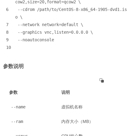
cow2,size=20,format=qcow2 \
6
 --cdrom /path/to/CentOS-8-x86_64-1905-dvd1.is
o \
7
 --network network=default \
8
 --graphics vnc,listen=0.0.0.0 \
9
 --noautoconsole
10
参数说明
参数
说明
--name
虚拟机名称
--ram
内存大小（MB）