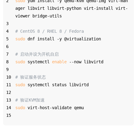
2
sudo
 yum install -y qemu-kvm qemu-img virt-man
ager libvirt libvirt-python virt-install virt-
viewer bridge-utils
3
4
# CentOS 8 / RHEL 8 / Fedora
5
sudo
 dnf install -y @virtualization
6
7
# 启动并设为开机自启
8
sudo
 systemctl 
enable
 --now libvirtd
9
10
# 验证服务状态
11
sudo
 systemctl status libvirtd
12
13
# 验证KVM加速
14
sudo
 virt-host-validate qemu
15