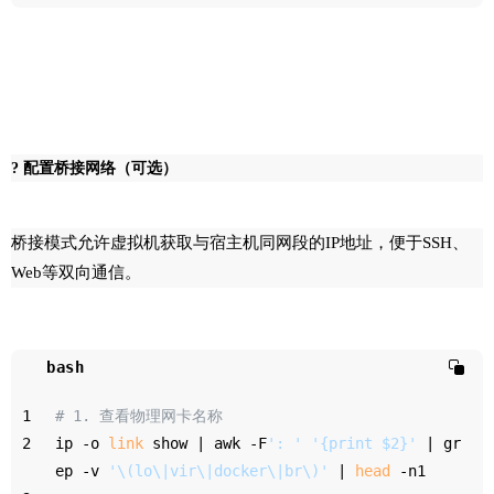
? 配置桥接网络（可选）
桥接模式允许虚拟机获取与宿主机同网段的IP地址，便于SSH、
Web等双向通信。
bash
1
# 1. 查看物理网卡名称
2
ip -o 
link
 show | awk -F
': '
'{print $2}'
 | gr
ep -v 
'\(lo\|vir\|docker\|br\)'
 | 
head
 -n1