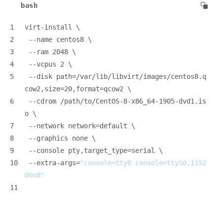
bash
1
virt-install \
2
 --name centos8 \
3
 --ram 2048 \
4
 --vcpus 2 \
5
 --disk path=/var/lib/libvirt/images/centos8.q
cow2,size=20,format=qcow2 \
6
 --cdrom /path/to/CentOS-8-x86_64-1905-dvd1.is
o \
7
 --network network=default \
8
 --graphics none \
9
 --console pty,target_type=serial \
10
 --extra-args=
"console=tty0 console=ttyS0,1152
00n8"
11