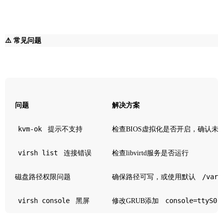
⚠️ 常见问题
问题
解决方案
kvm-ok
提示不支持
检查BIOS虚拟化是否开启，确认未被H
virsh list
连接错误
检查libvirtd服务是否运行
/var/
磁盘路径权限问题
确保路径可写，或使用默认
virsh console
console=ttyS0,
黑屏
修改GRUB添加