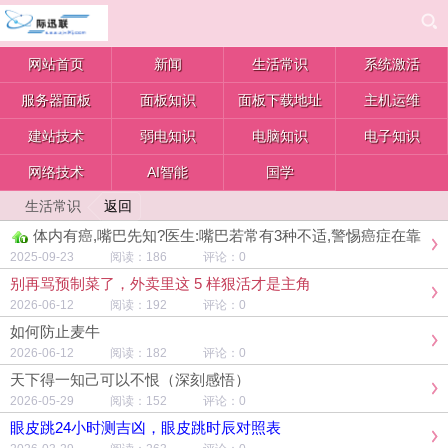
网站首页
新闻
生活常识
系统激活
服务器面板
面板知识
面板下载地址
主机运维
建站技术
弱电知识
电脑知识
电子知识
网络技术
AI智能
国学
返回
生活常识
体内有癌,嘴巴先知?医生:嘴巴若常有3种不适,警惕癌症在靠
近
2025-09-23 阅读：186 评论：0
别再骂预制菜了，外卖里这 5 样狠活才是主角
2026-06-12 阅读：192 评论：0
如何防止麦牛
2026-06-12 阅读：182 评论：0
天下得一知己可以不恨（深刻感悟）
2026-05-29 阅读：152 评论：0
眼皮跳24小时测吉凶，眼皮跳时辰对照表