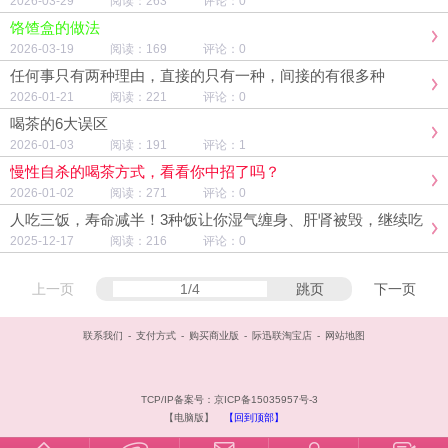
2026-03-29 阅读：263 评论：0
饹馇盒的做法
2026-03-19 阅读：169 评论：0
任何事只有两种理由，直接的只有一种，间接的有很多种
2026-01-21 阅读：221 评论：0
喝茶的6大误区
2026-01-03 阅读：191 评论：1
慢性自杀的喝茶方式，看看你中招了吗？
2026-01-02 阅读：271 评论：0
人吃三饭，寿命减半！3种饭让你湿气缠身、肝肾被毁，继续吃
身体迟早垮掉
2025-12-17 阅读：216 评论：0
上一页
跳页
下一页
联系我们
-
支付方式
-
购买商业版
-
际迅联淘宝店
-
网站地图
TCP/IP备案号：京ICP备15035957号-3
【电脑版】
【回到顶部】