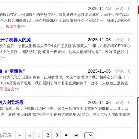
2025-11-13
评论：0
的投影技术，例如展厅的全息展柜，就是通过全息技术完成的，而呼和浩特观音
全息投影和裸眼3D，那么裸眼3D和全息投影有什么区别呢？一、裸眼3D技术是
..
阅读全文>>
剪开了机器人的腿
2025-11-06
评论：0
发布会后，小鹏人形机器人IRON被广泛质疑“内藏真人”一事，小鹏汽车CEO何小
上的质疑，团队感到“委屈”并一夜未眠，他本人也感到“心酸”，因为“竟然我们
>>
 in“更懂你”
2025-11-06
评论：0
？科大讯飞交出最新答卷：让AI更懂你。怎么个更懂你？抛开相关定义不说（下
球1024开发者节现场，我们看到了两个非常直观的例子：这不，人刚踏进展馆还
阅读全文>>
度融入浏览场景
2025-11-06
评论：0
端新版本上线，正式推出“AI+”小窗。这是一款内置于浏览器的智能辅助工具，以
户可通过“手动触发”或“智能推荐”两种方式使用 AI 能力，整个过程无需改变传统
2条记录
1
2
3