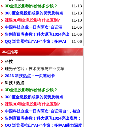
3D全息投影制作价格多少钱？
11-13
360度全息投影成像的优势及特点
11-13
裸眼3D和全息投影有什么区别?
11-13
中国科技企业一日内两次“自证清
11-06
告别盲目卷参数！科大讯飞1024亮出
11-06
白”，被迫剪开了机器人的腿
QQ 浏览器推出“AI+”小窗：多种AI
11-06
底牌：all in“更懂你”
能力深度融入浏览场景
本栏推荐
科技
硅光子芯片：技术突破与产业变革
2026 科技热点・一页速记卡
科技 / 热点
3D全息投影制作价格多少钱？
360度全息投影成像的优势及特点
裸眼3D和全息投影有什么区别?
中国科技企业一日内两次“自证清白”，被迫
告别盲目卷参数！科大讯飞1024亮出底牌：
剪开了机器人的腿
QQ 浏览器推出“AI+”小窗：多种AI能力深度
all in“更懂你”