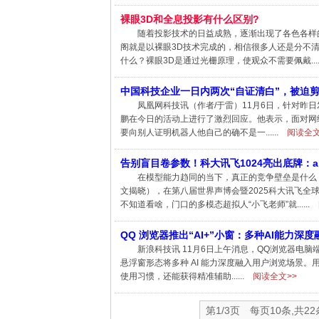
裸眼3D和全息投影有什么区别?
随着投影技术的日益成熟，逐渐出现了各色各样
阁就是以裸眼3D技术完成的，相信很多人还是分不清
什么？裸眼3D是通过光栅原理，使观众不需要佩戴....
中国科技企业一日内两次“自证清白”，被迫
凤凰网科技讯（作者/于雷）11月6日，针对昨日
鹏在今日的活动上进行了激烈回应。他表示，面对网络
要向别人证明机器人他自己的确不是一......
阅读全文
告别盲目卷参数！科大讯飞1024亮出底牌：all
在模型能力趋同的当下，真正的竞争壁垒是什么
文揭晓），在第八届世界声博会暨2025科大讯飞全
不知道看啥，门口的多模态超拟人“小飞老师”就......
QQ 浏览器推出“AI+”小窗：多种AI能力深
新浪科技讯 11月6日上午消息，QQ浏览器电脑
悬浮窗形态将多种 AI 能力深度融入用户浏览场景。用
使用习惯，还能获得精准辅助......
阅读全文>>
第1/3页 每页10条,共2