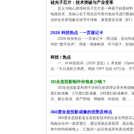
硅光子芯片：技术突破与产业变革
定义与核心原理硅光子芯片是一种基于硅基材料
电路技术。其核心在于用光信号替代电信号进行数据
光的全反射现象在波导中传输，速度接近光速（$3 \....
2026 科技热点・一页速记卡
2026 科技热点・一页速记卡（简洁版，适合快速
伴的 “数字伙伴”。用途：情绪树洞、学习搭子、职场嘴替、赛博
科技 / 热点
一、AI 科技热词（2026 顶流）1. 养龙虾（Op
法：“今日龙虾已养肥，周报 / PPT 交给 AI”行业：字节 Ar
3D全息投影制作价格多少钱？
3D全息投影是利用干涉和衍射原理记录并再现物
度幻影成像、270度幻影成像、180度幻影成像等
示、舞台表演、房产营销、博物馆、科技馆、图......
360度全息投影成像的优势及特点
360度全息投影是全息投影技术的众多应用形式
线能从任何一面穿透它，通过表面反射原理，观众能
体中的特殊棱镜上，汇集到一起后形成具有真实维度空..