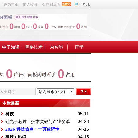
设为主页
加入收藏
保存到桌面
电子知识
网络技术
AI智能
国学
本栏最新
科技
05-11
硅光子芯片：技术突破与产业变革
04-23
2026 科技热点・一页速记卡
04-15
科技 / 热点
04-15