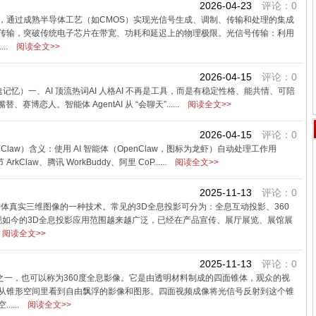
2026-04-23
评论：0
，通过成熟半导体工艺（如CMOS）实现光信号生成、调制、传输和处理的集成
传输，突破传统电子芯片在带宽、功耗和延迟上的物理极限。光信号传输：利用
..
阅读全文>>
2026-04-15
评论：0
记忆）一、AI 顶流热词AI 人格AI 不再是工具，而是有稳定性格、能共情、可陪
恋人。智能体 AgentAI 从 “会聊天”......
阅读全文>>
2026-04-15
评论：0
enClaw）含义：使用 AI 智能体（OpenClaw，图标为龙虾）自动处理工作用
kClaw、腾讯 WorkBuddy、阿里 CoP......
阅读全文>>
2025-11-13
评论：0
体真实三维图像的一种技术。常见的3D全息投影可分为：全息互动投影、360
。现如今的3D全息投影应用范围越来越广泛，已经在产品宣传、展厅展览、展馆展
阅读全文>>
2025-11-13
评论：0
之一，也可以称为360度全息影像。它是由透明材料制成的四面锥体，观众的视
从锥形空间里看到自由飘浮的影像和图形。四面视频成像将光信号反射到这个锥
....
阅读全文>>