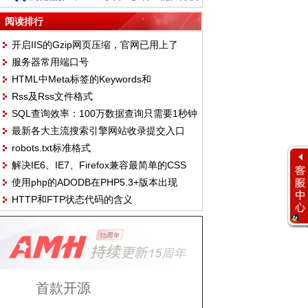
融入浏览场景
阅读排行
开启IIS的Gzip网页压缩，官网已用上了
服务器常用端口号
HTML中Meta标签的Keywords和
Rss及Rss文件格式
Description独特见解
SQL查询效率：100万数据查询只需要1秒钟
最新各大主流搜索引擎网站收录提交入口
robots.txt标准格式
（2011.10.14）
解决IE6、IE7、Firefox兼容最简单的CSS
使用php的ADODB在PHP5.3+版本出现
Hack
HTTP和FTP状态代码的含义
Class 'VARIANT' not found错误的解决方案
首款开源