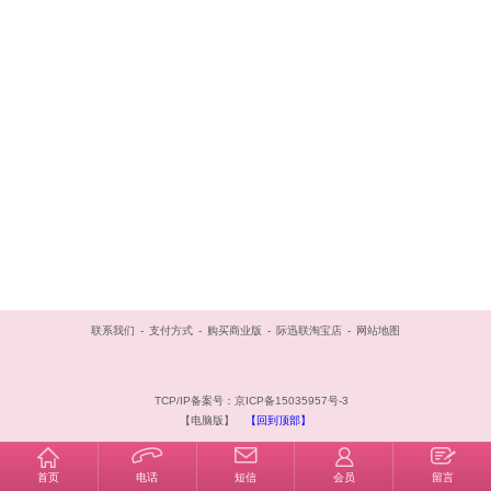
联系我们
-
支付方式
-
购买商业版
-
际迅联淘宝店
-
网站地图
TCP/IP备案号：京ICP备15035957号-3
【电脑版】
【回到顶部】
首页
电话
短信
会员
留言