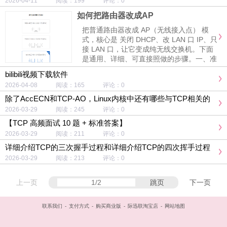
2026-04-11 阅读：199 评论：0
如何把路由器改成AP
把普通路由器改成 AP（无线接入点） 模
式，核心是 关闭 DHCP、改 LAN 口 IP、只
接 LAN 口，让它变成纯无线交换机。下面
是通用、详细、可直接照做的步骤。一、准
备工作电脑 / 手机连 待改路由器 的 Wi-Fi
bilibili视频下载软件
或 LAN 口（不要连主路由）找到路由器底
2026-04-08 阅读：165 评论：0
部标签：管理 ......
除了AccECN和TCP-AO，Linux内核中还有哪些与TCP相关的
技术演进？
2026-03-29 阅读：245 评论：0
【TCP 高频面试 10 题 + 标准答案】
2026-03-29 阅读：211 评论：0
详细介绍TCP的三次握手过程和详细介绍TCP的四次挥手过程
2026-03-29 阅读：213 评论：0
上一页
跳页
下一页
联系我们
-
支付方式
-
购买商业版
-
际迅联淘宝店
-
网站地图