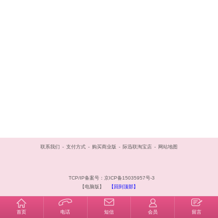
联系我们
-
支付方式
-
购买商业版
-
际迅联淘宝店
-
网站地图
TCP/IP备案号：京ICP备15035957号-3
【电脑版】
【回到顶部】
首页
电话
短信
会员
留言