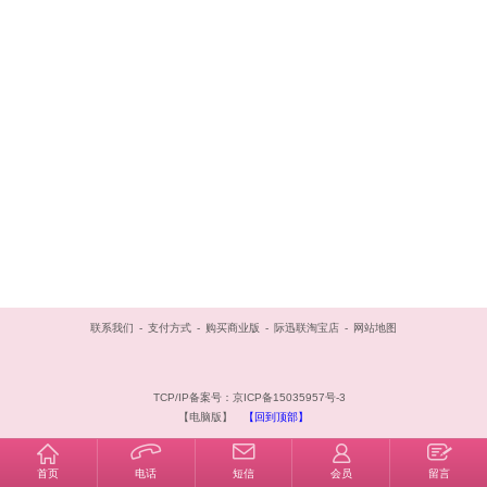
联系我们
-
支付方式
-
购买商业版
-
际迅联淘宝店
-
网站地图
TCP/IP备案号：京ICP备15035957号-3
【电脑版】
【回到顶部】
首页
电话
短信
会员
留言