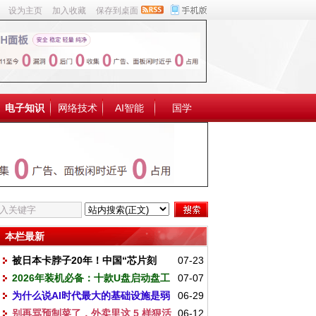
设为主页
加入收藏
保存到桌面
电子知识
网络技术
AI智能
国学
本栏最新
被日本卡脖子20年！中国“芯片刻
07-23
2026年装机必备：十款U盘启动盘工
07-07
刀”终于出鞘：保证28nm及以下先进制程
为什么说AI时代最大的基础设施是弱
06-29
具对比
别再骂预制菜了，外卖里这 5 样狠活
06-12
电？