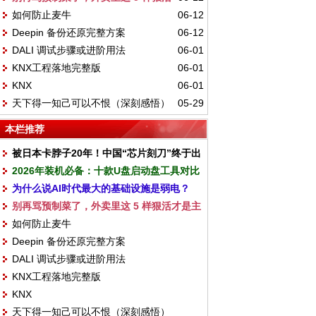
如何防止麦牛
06-12
才是主角
Deepin 备份还原完整方案
06-12
DALI 调试步骤或进阶用法
06-01
KNX工程落地完整版
06-01
KNX
06-01
天下得一知己可以不恨（深刻感悟）
05-29
本栏推荐
被日本卡脖子20年！中国“芯片刻刀”终于出
2026年装机必备：十款U盘启动盘工具对比
鞘：保证28nm及以下先进制程
为什么说AI时代最大的基础设施是弱电？
别再骂预制菜了，外卖里这 5 样狠活才是主
如何防止麦牛
角
Deepin 备份还原完整方案
DALI 调试步骤或进阶用法
KNX工程落地完整版
KNX
天下得一知己可以不恨（深刻感悟）