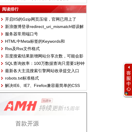
阅读排行
开启IIS的Gzip网页压缩，官网已用上了
新浪微博登录redirect_uri_mismatch错误解
服务器常用端口号
决方法
HTML中Meta标签的Keywords和
Rss及Rss文件格式
Description独特见解
百度搜索结果新增网站分享次数，可能会影
SQL查询效率：100万数据查询只需要1秒钟
响到百度权重
最新各大主流搜索引擎网站收录提交入口
robots.txt标准格式
（2011.10.14）
解决IE6、IE7、Firefox兼容最简单的CSS
Hack
首款开源